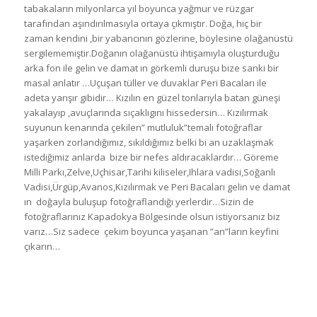
tabakaların milyonlarca yıl boyunca yağmur ve rüzgar
tarafından aşındırılmasıyla ortaya çıkmıştır. Doğa, hiç bir
zaman kendini ,bir yabancının gözlerine, böylesine olağanüstü
sergilememiştir.Doğanın olağanüstü ihtişamıyla oluşturduğu
arka fon ile gelin ve damat ın görkemli duruşu bize sanki bir
masal anlatır …Uçuşan tüller ve duvaklar Peri Bacaları ile
adeta yarışır gibidir… Kızılın en güzel tonlarıyla batan güneşi
yakalayıp ,avuçlarında sıçaklıgını hissedersin… Kızılırmak
suyunun kenarında çekilen” mutluluk”temalı fotoğraflar
yaşarken zorlandığımız, sıkıldığımız belki bi an uzaklaşmak
istediğimiz anlarda bize bir nefes aldıracaklardır… Göreme
Milli Parkı,Zelve,Uçhisar,Tarihi kiliseler,Ihlara vadisi,Soğanlı
Vadisi,Ürgüp,Avanos,Kızılırmak ve Peri Bacaları gelin ve damat
ın doğayla buluşup fotoğraflandığı yerlerdir…Sizin de
fotoğraflarınız Kapadokya Bölgesinde olsun istiyorsanız biz
varız…Siz sadece çekim boyunca yaşanan ”an”ların keyfini
çıkarın…