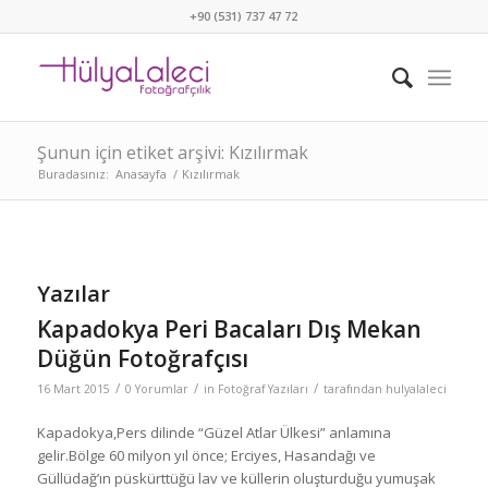
+90 (531) 737 47 72
Şunun için etiket arşivi: Kızılırmak
Buradasınız:
Anasayfa
/
Kızılırmak
Yazılar
Kapadokya Peri Bacaları Dış Mekan
Düğün Fotoğrafçısı
/
/
/
16 Mart 2015
0 Yorumlar
in
Fotoğraf Yazıları
tarafından
hulyalaleci
Kapadokya,Pers dilinde “Güzel Atlar Ülkesi” anlamına
gelir.Bölge 60 milyon yıl önce; Erciyes, Hasandağı ve
Güllüdağ’ın püskürttüğü lav ve küllerin oluşturduğu yumuşak